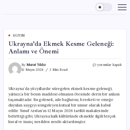
Skip
to
content
EĞITIM
Ukrayna’da Ekmek Kesme Geleneği:
Anlamı ve Önemi
Ukrayna’da
By
Murat Yıldız
yorumlar kapalı
Ekmek
12 Mayıs 2026
2 Min Read
Kesme
Geleneği:
Anlamı
Ukrayna’da yüzyıllardır süregelen ekmek kesme geleneği,
ve
yalnızca bir besin maddesi olmanın ötesinde derin bir anlam
Önemi
için
taşımaktadır. Bu gelenek, aile bağlarını, bereketi ve emeğe
duyulan saygıyı simgeleyen kutsal bir unsur olarak kabul
edilir. Yusuf Arslan’ın 12 Mayıs 2026 tarihli makalesinde
belirttiği gibi, Ukrayna halk kültüründe ekmekle ilgili birçok
kural ve inanç nesilden nesile aktarılmıştır.