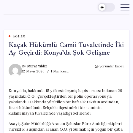
Skip
to
content
EĞITIM
Kaçak Hükümlü Camii Tuvaletinde İki
Ay Geçirdi: Konya’da Şok Gelişme
Kaçak
By
Murat Yıldız
yorumlar kapalı
Hükümlü
12 Mayıs 2026
1 Min Read
Camii
Tuvaletinde
İki
Konya’da, hakkında 15 yıl kesinleşmiş hapis cezası bulunan 29
Ay
yaşındaki Ö.G., gerçekleştirilen bir polis operasyonuyla
Geçirdi:
Konya’da
yakalandı. Hakkında yürütülen bir haftalık takibin ardından,
Şok
firari hükümlünün Selçuklu ilçesindeki bir caminin
Gelişme
kullanılmayan tuvaletinde yaşadığı belirlendi.
için
Asayiş Şube Müdürlüğü Aranan Şahıslar Büro Amirliği ekipleri,
‘hırsızlık’ suçundan aranan Ö.G.’yi bulmak için yoğun bir çaba